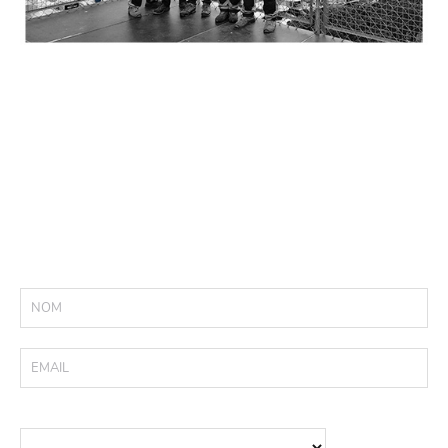
NOUS RECHERCHONS :
CHEF DE CHANTIER (H OU F)
MONTEUR D’ÉCHAFAUDAGE QUALIFIÉ
DESSINATEUR BUREAU D’ÉTUDE (H OU F)
RESPONSABLE QUALITÉ/SÉCURITÉ (H OU F)
ASSISTANTE ADMINISTRATIVE (F)
ENVOYEZ VOTRE CANDIDATURE :
POSTE INTÉRESSÉ :